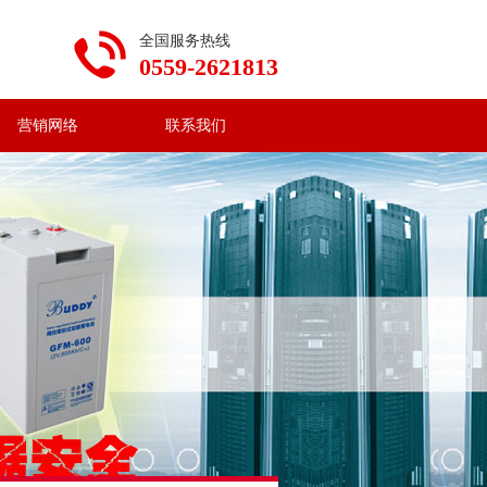
全国服务热线
0559-2621813
营销网络
联系我们